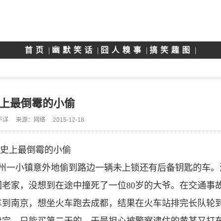
首页
|
幽默笑话
|
囧人糗事
|
搞笑趣图
|
上最倒霉的小偷
不详
来源：网络
2015-12-18
浙江台州一小镇意外地偷到路边一辆未上锁还有后备钥匙的车
老家，没想到在途中撞死了一位80岁的大爷。在交通事
打车到南京，想坐火车跑去成都，结果在火车站排完长队轮