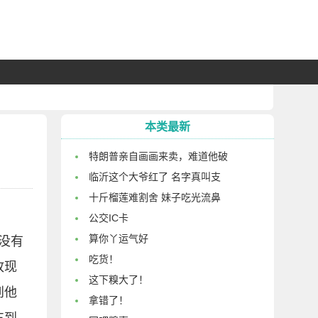
本类最新
特朗普亲自画画来卖，难道他破
临沂这个大爷红了 名字真叫支
十斤榴莲难割舍 妹子吃光流鼻
公交IC卡
算你丫运气好
。没有
吃货！
故现
这下糗大了！
到他
拿错了！