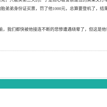
卖完，只能买第二天的。于是担心被警察逮住的黄某又打
胎弟弟身份证买票，罚了他1000元，总算要登机了，结
偷，我们都快被他接连不断的悲惨遭遇绕晕了，但这是他