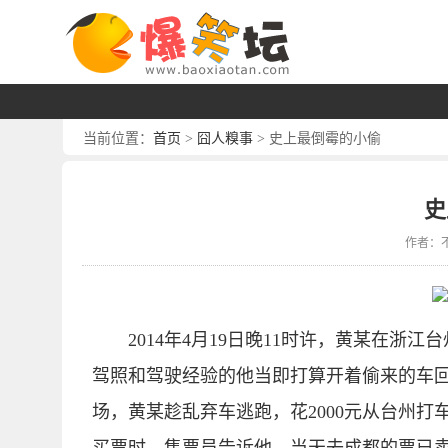
首页
囧人糗事
当前位置：
>
> 史上最倒霉的小偷
史
作者：
2014年4月19日晚11时许，黄某在
驾照和驾驶经验的他当即打算开着偷来的车回
场，黄某趁乱弃车逃跑，花2000元从台州