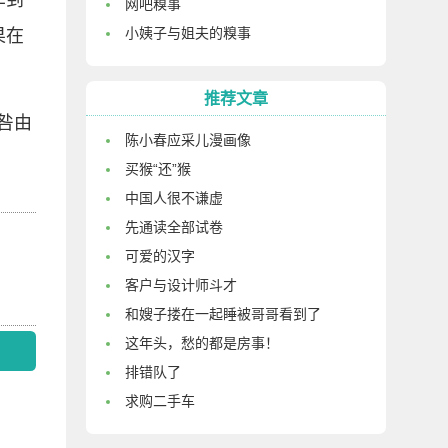
车到
网吧糗事
小姨子与姐夫的糗事
果在
推荐文章
咎由
陈小春应采儿漫画像
买猴“还”猴
中国人很不谦虚
先通读全部试卷
可爱的汉字
客户与设计师斗才
和嫂子搂在一起睡被哥哥看到了
这年头，愁的都是房事！
排错队了
求购二手车