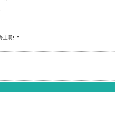
”
！”‍‍‍‍