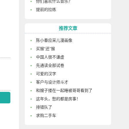
你们喜欢什么音乐？
提前的拉练
推荐文章
陈小春应采儿漫画像
买猴“还”猴
中国人很不谦虚
先通读全部试卷
可爱的汉字
客户与设计师斗才
和嫂子搂在一起睡被哥哥看到了
这年头，愁的都是房事！
排错队了
求购二手车