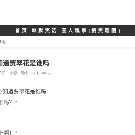
首页
|
幽默笑话
|
囧人糗事
|
搞笑趣图
|
谁吗
知道贾翠花是谁吗
不详
来源：网络
2016-09-22
谁吗？”
上啊！”